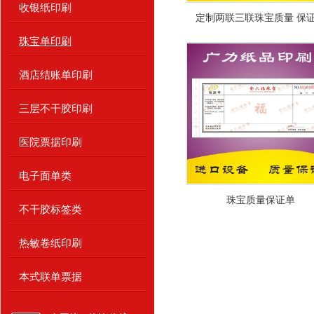
收银纸印刷
定制两联三联珠宝质量 保
珠宝单印刷
酒店结账单印刷
三层不干胶印刷
医院票据印刷
电子面单类
珠宝质量保证单
不干胶标签类
热敏卷纸印刷
本式联单票据