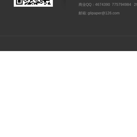
商业QQ：4674390 775794984 29
邮箱: glipaper@126.com