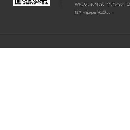
商业QQ：4674390 775794984 29
邮箱: glipaper@126.com