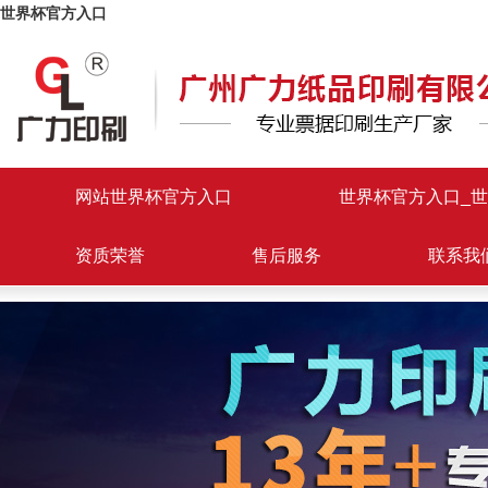
世界杯官方入口
网站世界杯官方入口
世界杯官方入口_
资质荣誉
售后服务
联系我