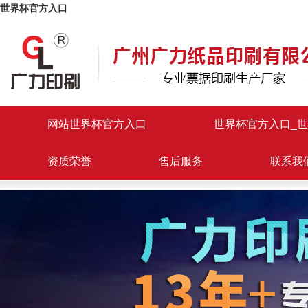
世界杯官方入口
网站世界杯官方入口
世界杯官方入口_
资质荣誉
售后服务
联系我