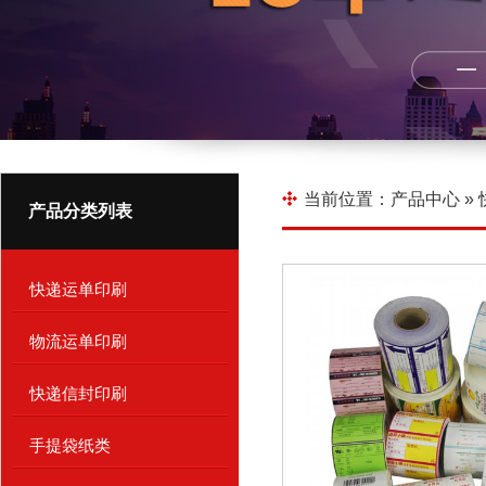
当前位置：
产品中心
»
产品分类列表
快递运单印刷
物流运单印刷
快递信封印刷
手提袋纸类