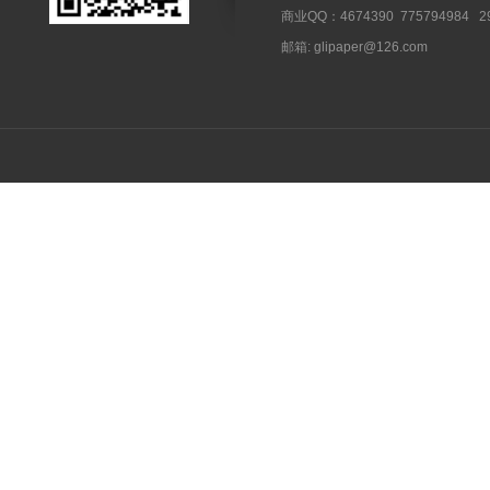
商业QQ：4674390 775794984 29
邮箱: glipaper@126.com