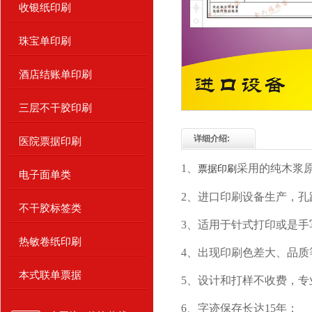
收银纸印刷
珠宝单印刷
酒店结账单印刷
三层不干胶印刷
详细介绍:
医院票据印刷
1、
采用的纯木浆
票据印刷
电子面单类
2、进口印刷设备生产，
不干胶标签类
3、适用于针式打印或是手
热敏卷纸印刷
4、出现印刷色差大、品质
本式联单票据
5、设计和打样不收费，专
6、字迹保存长达15年；