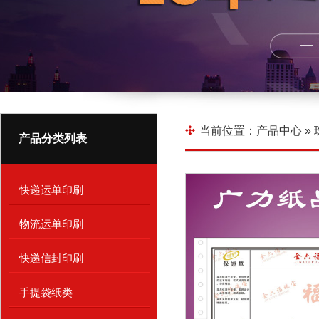
当前位置：
产品中心
»
产品分类列表
快递运单印刷
物流运单印刷
快递信封印刷
手提袋纸类