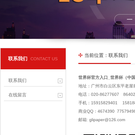
当前位置：联系我们
联系我们
CONTACT US
世界杯官方入口_世界杯（中
联系我们
地址：广州市白云区东平老屋
电话：020-86277607 86402
在线留言
手机：15915829401 15818
商业QQ：4674390 77579498
邮箱: glipaper@126.co