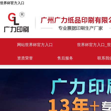
世界杯官方入口
网站世界杯官方入口
世界杯官方入口_
资质荣誉
售后服务
联系我