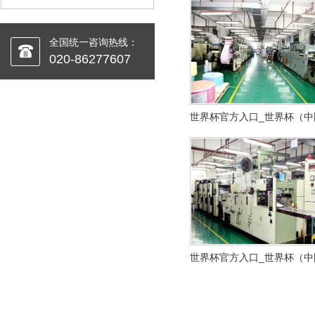
全国统一咨询热线：
020-86277607
世界杯官方入口_世界杯（中
世界杯官方入口_世界杯（中