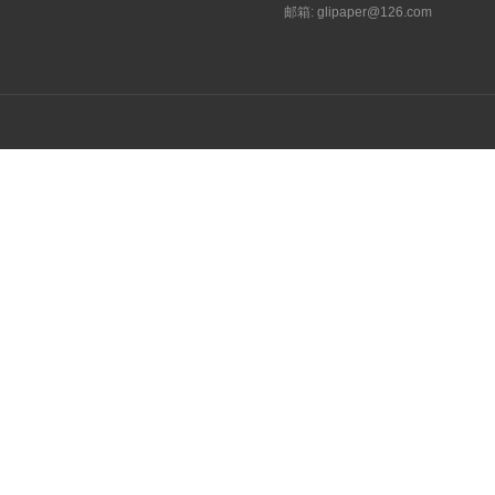
邮箱: glipaper@126.com